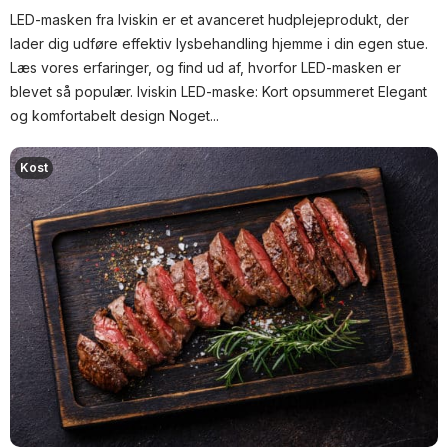
LED-masken fra Iviskin er et avanceret hudplejeprodukt, der
lader dig udføre effektiv lysbehandling hjemme i din egen stue.
Læs vores erfaringer, og find ud af, hvorfor LED-masken er
blevet så populær. Iviskin LED-maske: Kort opsummeret Elegant
og komfortabelt design Noget...
Kost