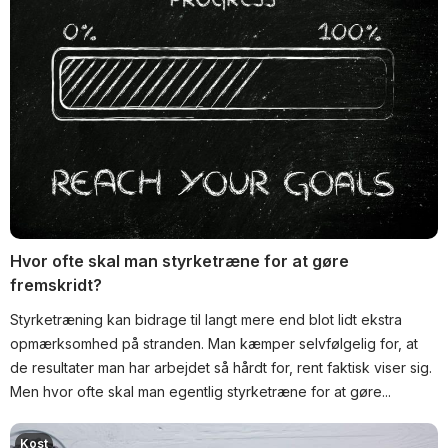
Hvor ofte skal man styrketræne for at gøre
fremskridt?
Styrketræning kan bidrage til langt mere end blot lidt ekstra
opmærksomhed på stranden. Man kæmper selvfølgelig for, at
de resultater man har arbejdet så hårdt for, rent faktisk viser sig.
Men hvor ofte skal man egentlig styrketræne for at gøre...
Kost