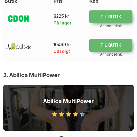
Butik
Pris
Køb
8225 kr
TIL BUTIK
På lager
Annoncelink
10499 kr
TIL BUTIK
Udsolgt
Annoncelink
3. Abilica MultiPower
Abilica MultiPower