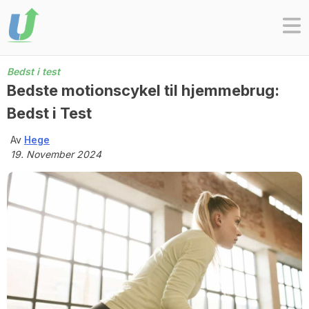
Skip
to
content
Bedst i test
Bedste motionscykel til hjemmebrug:
Bedst i Test
Av
Hege
19. November 2024