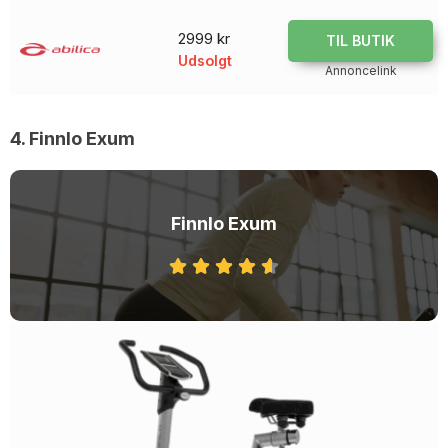
2999 kr
TIL BUTIK
Udsolgt
Annoncelink
4. Finnlo Exum
Finnlo Exum