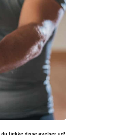
du tjekke disse øvelser ud!