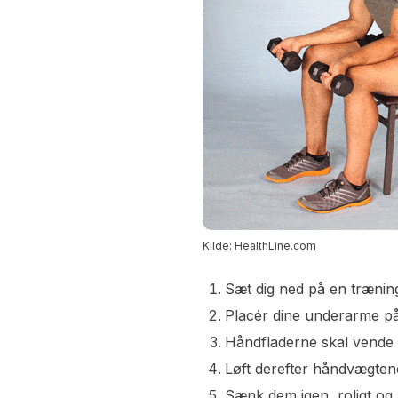
Kilde: HealthLine.com
Sæt dig ned på en træning
Placér dine underarme på
Håndfladerne skal vende
Løft derefter håndvægten
Sænk dem igen, roligt og 