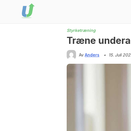
Skip
to
content
Styrketræning
Træne underar
Av
Anders
•
15. Juli 20