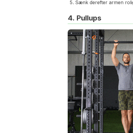
Sænk derefter armen roligt
4. Pullups