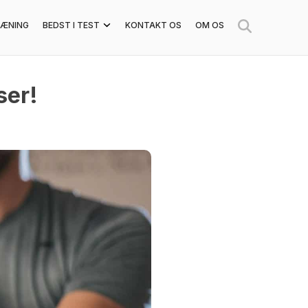
ÆNING
BEDST I TEST
KONTAKT OS
OM OS
ser!